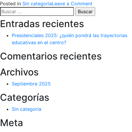
on
Posted in
Sin categoría
Leave a Comment
Buscar
Presidenciales
por:
2025:
Entradas recientes
¿quién
pondrá
Presidenciales 2025: ¿quién pondrá las trayectorias
las
educativas en el centro?
trayectorias
educativas
Comentarios recientes
en
el
Archivos
centro?
Septiembre 2025
Categorías
Sin categoría
Meta