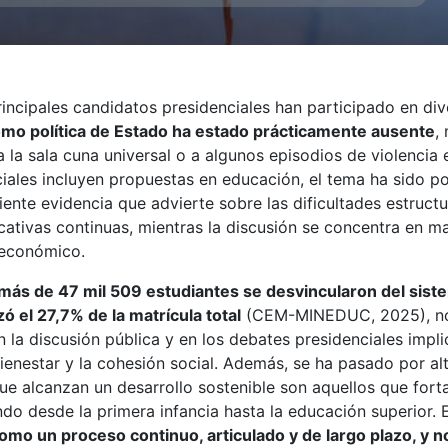
rincipales candidatos presidenciales han participado en di
omo política de Estado ha estado prácticamente ausente
,
 la sala cuna universal o a algunos episodios de violencia
iales incluyen propuestas en educación, el tema ha sido p
ciente evidencia que advierte sobre las dificultades estruct
cativas continuas, mientras la discusión se concentra en mat
 económico.
más de 47 mil 509 estudiantes se desvincularon del sist
ó el 27,7% de la matrícula total
(CEM-MINEDUC, 2025), no d
n la discusión pública y en los debates presidenciales impli
ienestar y la cohesión social. Además, se ha pasado por al
ue alcanzan un desarrollo sostenible son aquellos que fort
do desde la primera infancia hasta la educación superior. 
omo un proceso continuo, articulado y de largo plazo, y 