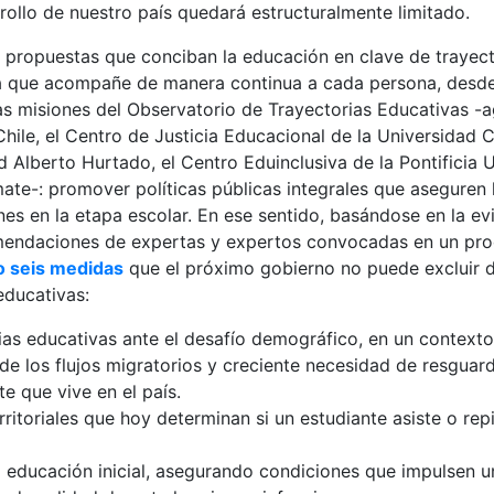
rrollo de nuestro país quedará estructuralmente limitado.
a propuestas que conciban la educación en clave de trayect
ma que acompañe de manera continua a cada persona, desde 
las misiones del Observatorio de Trayectorias Educativas -
hile, el Centro de Justicia Educacional de la Universidad C
 Alberto Hurtado, el Centro Eduinclusiva de la Pontificia 
te-: promover políticas públicas integrales que aseguren 
enes en la etapa escolar. En ese sentido, basándose en la ev
omendaciones de expertas y expertos convocadas en un proc
o seis medidas
que el próximo gobierno no puede excluir 
educativas:
rias educativas ante el desafío demográfico, en un context
de los flujos migratorios y creciente necesidad de resguard
te que vive en el país.
rritoriales que hoy determinan si un estudiante asiste o re
a educación inicial, asegurando condiciones que impulsen un