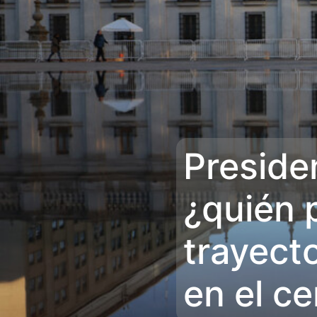
Preside
¿quién 
trayect
en el ce