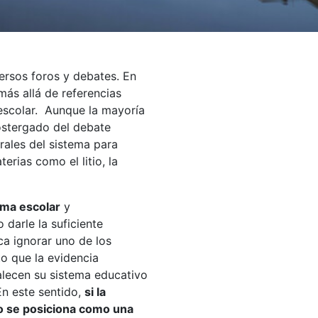
versos foros y debates. En
 más allá de referencias
 escolar. Aunque la mayoría
ostergado del debate
urales del sistema para
erias como el litio, la
ema escolar
y
arle la suficiente
ca ignorar uno de los
to que la evidencia
alecen su sistema educativo
En este sentido,
si la
no se posiciona como una