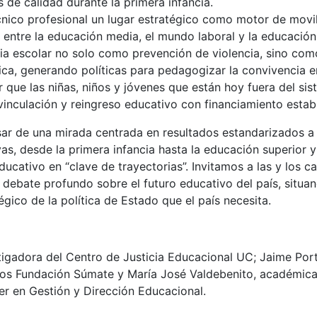
 de calidad durante la primera infancia.
cnico profesional un lugar estratégico como motor de movil
 entre la educación media, el mundo laboral y la educación
ia escolar no solo como prevención de violencia, sino com
ca, generando políticas para pedagogizar la convivencia en 
r que las niñas, niños y jóvenes que están hoy fuera del s
vinculación y reingreso educativo con financiamiento establ
ar de una mirada centrada en resultados estandarizados a
as, desde la primera infancia hasta la educación superior y 
educativo en “clave de trayectorias”. Invitamos a las y los 
n debate profundo sobre el futuro educativo del país, situan
gico de la política de Estado que el país necesita.
tigadora del Centro de Justicia Educacional UC; Jaime Port
ios Fundación Súmate y María José Valdebenito, académic
er en Gestión y Dirección Educacional.