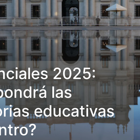
nciales 2025:
pondrá las
orias educativas
ntro?